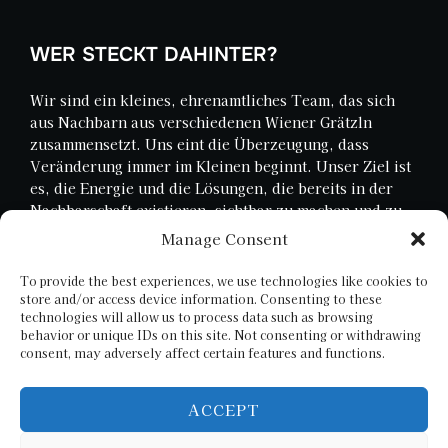
WER STECKT DAHINTER?
Wir sind ein kleines, ehrenamtliches Team, das sich
aus Nachbarn aus verschiedenen Wiener Grätzln
zusammensetzt. Uns eint die Überzeugung, dass
Veränderung immer im Kleinen beginnt. Unser Ziel ist
es, die Energie und die Lösungen, die bereits in der
Nachbarschaft existieren, sichtbar zu machen und zu
verstärken.
Manage Consent
To provide the best experiences, we use technologies like cookies to
store and/or access device information. Consenting to these
SEARCH
technologies will allow us to process data such as browsing
behavior or unique IDs on this site. Not consenting or withdrawing
consent, may adversely affect certain features and functions.
Search
SEARCH
for:
ACCEPT