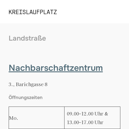
Skip
Search
KREISLAUFPLATZ
to
TOGGL
for:
content
Landstraße
Nachbarschaftzentrum
3., Barichgasse 8
Öffnungszeiten
09.00–12.00 Uhr &
Mo.
13.00–17.00 Uhr